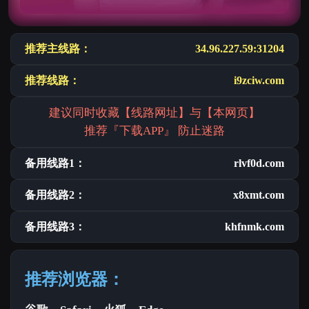
推荐主线路：
34.96.227.59:31204
推荐线路：
i9zciw.com
建议同时收藏【线路网址】与【本网页】
推荐『下载APP』 防止迷路
备用线路1：
rlvf0d.com
备用线路2：
x8xmt.com
备用线路3：
khfnmk.com
推荐浏览器：