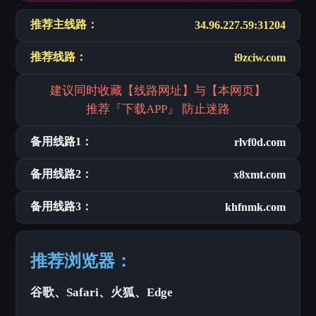
推荐主线路：
34.96.227.59:31204
推荐线路：
i9zciw.com
建议同时收藏【线路网址】与【本网页】
推荐『下载APP』 防止迷路
备用线路1：
rlvf0d.com
备用线路2：
x8xmt.com
备用线路3：
khfnmk.com
推荐浏览器：
谷歌、Safari、火狐、Edge