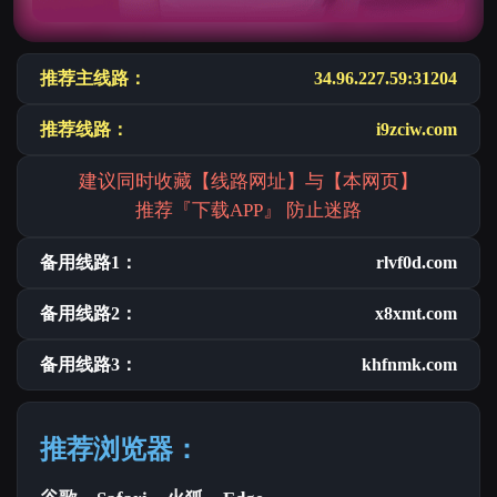
推荐主线路：
34.96.227.59:31204
推荐线路：
i9zciw.com
建议同时收藏【线路网址】与【本网页】
推荐『下载APP』 防止迷路
备用线路1：
rlvf0d.com
备用线路2：
x8xmt.com
备用线路3：
khfnmk.com
推荐浏览器：