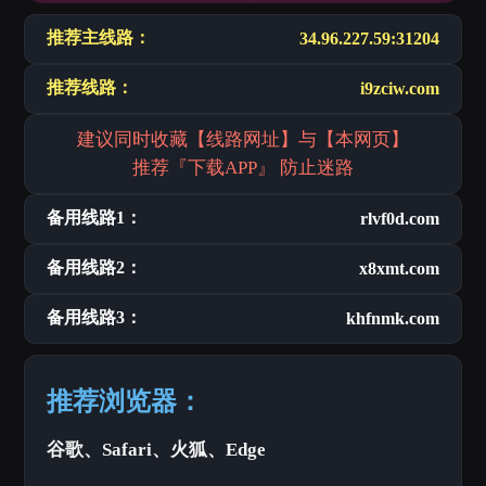
推荐主线路：
34.96.227.59:31204
推荐线路：
i9zciw.com
建议同时收藏【线路网址】与【本网页】
推荐『下载APP』 防止迷路
备用线路1：
rlvf0d.com
备用线路2：
x8xmt.com
备用线路3：
khfnmk.com
推荐浏览器：
谷歌、Safari、火狐、Edge